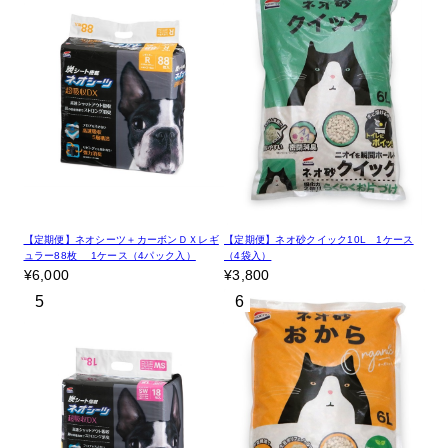
【定期便】ネオシーツ＋カーボンＤＸレギ
【定期便】ネオ砂クイック10L 1ケース
ュラー88枚 1ケース（4パック入）
（4袋入）
¥6,000
¥3,800
5
6