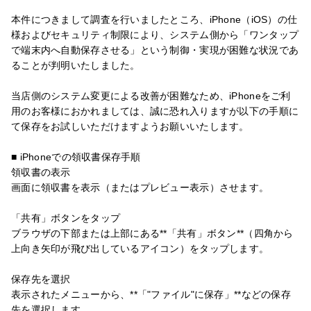
本件につきまして調査を行いましたところ、iPhone（iOS）の仕
様およびセキュリティ制限により、システム側から「ワンタップ
で端末内へ自動保存させる」という制御・実現が困難な状況であ
ることが判明いたしました。
当店側のシステム変更による改善が困難なため、iPhoneをご利
用のお客様におかれましては、誠に恐れ入りますが以下の手順に
て保存をお試しいただけますようお願いいたします。
■ iPhoneでの領収書保存手順
領収書の表示
画面に領収書を表示（またはプレビュー表示）させます。
「共有」ボタンをタップ
ブラウザの下部または上部にある**「共有」ボタン**（四角から
上向き矢印が飛び出しているアイコン）をタップします。
保存先を選択
表示されたメニューから、**「"ファイル"に保存」**などの保存
先を選択します。