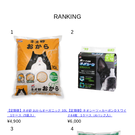
RANKING
1
2
【定期便】ネオ砂 おからオーガニック 10L
【定期便】ネオシーツ＋カーボンＤＸワイ
1ケース（5袋入）
ド44枚 1ケース（4パック入）
¥4,900
¥6,000
3
4