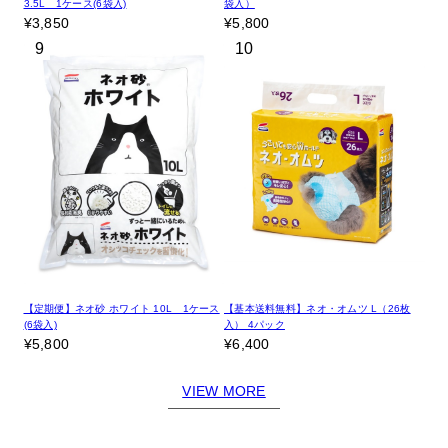
3.5L 1ケース(6袋入)
袋入）
¥3,850
¥5,800
9
10
【定期便】ネオ砂 ホワイト 10L 1ケース
【基本送料無料】ネオ・オムツ L（26枚
(6袋入)
入） 4パック
¥5,800
¥6,400
VIEW MORE