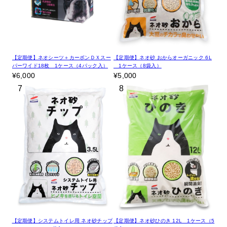
【定期便】ネオシーツ＋カーボンＤＸスー
【定期便】ネオ砂 おからオーガニック 6L
パーワイド18枚 1ケース（4パック入）
1ケース（8袋入）
¥6,000
¥5,000
7
8
【定期便】システムトイレ用 ネオ砂チップ
【定期便】ネオ砂ひのき 12L 1ケース（5